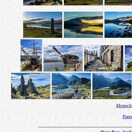
Monoch
Pano
·
Home Page
·
Scotl