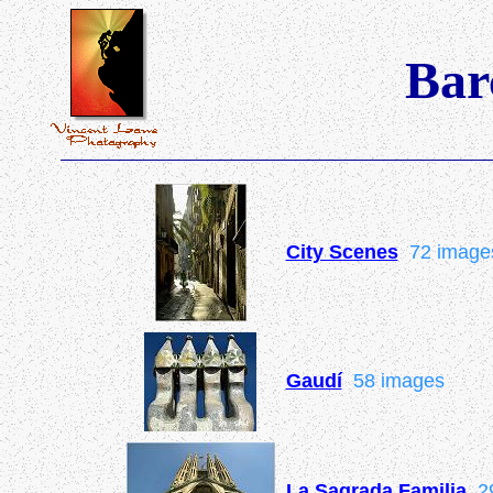
Bar
City Scenes
72 image
Gaudí
58 images
La Sagrada Familia
29