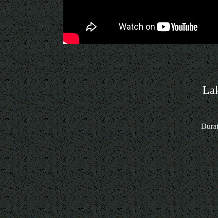
Lak
Durat